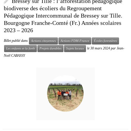
Bressey sur Tille : l’afforestation pédagogique
biodiverse des écoliers du Regroupement
Pédagogique Intercommunal de Bressey sur Tille.
Bourgogne Franche-Comté (Fr.) Années scolaires
2023 – 2026
Billet publié dans
Actions citoyennes
Actions FDM-France
Écoles forestières
le
30 mars 2024
par
Jean-
Les enfants et la forêt
Projets durables
Sujets locaux
Noël CABASSY