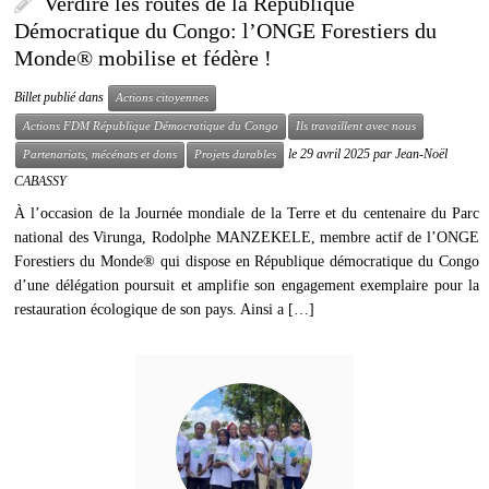
Verdire les routes de la République
Démocratique du Congo: l’ONGE Forestiers du
Monde® mobilise et fédère !
Billet publié dans
Actions citoyennes
Actions FDM République Démocratique du Congo
Ils travaillent avec nous
le
29 avril 2025
par
Jean-Noël
Partenariats, mécénats et dons
Projets durables
CABASSY
À l’occasion de la Journée mondiale de la Terre et du centenaire du Parc
national des Virunga, Rodolphe MANZEKELE, membre actif de l’ONGE
Forestiers du Monde® qui dispose en République démocratique du Congo
d’une délégation poursuit et amplifie son engagement exemplaire pour la
restauration écologique de son pays. Ainsi a […]