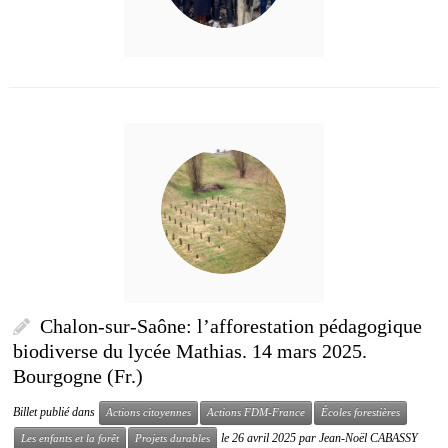
Chalon-sur-Saône: l’afforestation pédagogique
biodiverse du lycée Mathias. 14 mars 2025.
Bourgogne (Fr.)
Billet publié dans
Actions citoyennes
Actions FDM-France
Écoles forestières
le
26 avril 2025
par
Jean-Noël CABASSY
Les enfants et la forêt
Projets durables