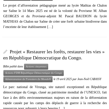
Le projet d’afforestation pédagogique mené au lycée Mathias de Chalon
sur Saône le 14 Mars 2025 est né de la volonté du Proviseur M. Alban
GEORGES et du Proviseur-adjoint M. Pascal BAUDION du lycée
MATHIAS de Chalon sur Saône de créer une forêt urbaine biodiverse dans
l’enceinte de leur établissement […]
Projet « Restaurer les forêts, restaurer les vies »
en République Démocratique du Congo.
Billet publié dans
Actions citoyennes
Actions FDM République Démocratique du Congo
le
19 avril 2025
par
Jean-Noël CABASSY
Administration de Forestiers du Monde®
Le parc national de Virunga, site naturel exceptionnel en République
démocratique du Congo, classé au patrimoine mondial de l’UNESCO, fait
face à des défis environnementaux majeurs en raison de la déforestation
rapide causée par les camps des déplacés de guerre à la recherche des
ressources pour subvenir à leurs besoins […]