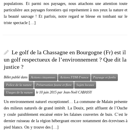
populations. Et parmi nos paysages, nous attachons une attention toute
particulière aux paysages forestiers qui représentent à nos yeux la nature et
la beauté sauvage ! Et parfois, notre regard se blesse en tombant sur le
triste spectacle […]
Le golf de la Chassagne en Bourgogne (Fr) est il
un golf respectueux de l’environnement ? Que dit la
justice ?
Billet publié dans
Actions citoyennes
Actions FDM-France
Paysage et forêts
Police de la nature
Préservation faune et flore
Sujets locaux
le
10 juin 2015
par
Jean-Noël CABASSY
Usages de la nature
Un environnement naturel exceptionnel… La commune de Malain présente
des milieux naturels de grand intérêt. La Douix, petit affluent de l’Ouche
y coule paisiblement encaissé entre les falaises couvertes de buis. C’est le
dernier ruisseau de la région hébergeant encore notamment des écrevisses à
pied blancs. On y trouve des […]