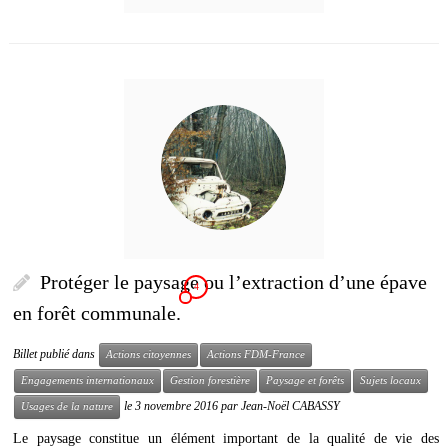
Protéger le paysage ou l’extraction d’une épave
4
en forêt communale.
Billet publié dans
Actions citoyennes
Actions FDM-France
Engagements internationaux
Gestion forestière
Paysage et forêts
Sujets locaux
le
3 novembre 2016
par
Jean-Noël CABASSY
Usages de la nature
Le paysage constitue un élément important de la qualité de vie des