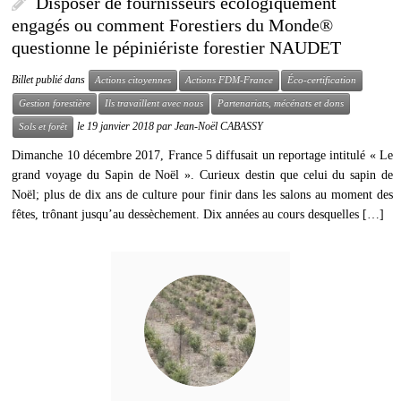
Disposer de fournisseurs écologiquement
engagés ou comment Forestiers du Monde®
questionne le pépiniériste forestier NAUDET
Billet publié dans
Actions citoyennes
Actions FDM-France
Éco-certification
Gestion forestière
Ils travaillent avec nous
Partenariats, mécénats et dons
le
19 janvier 2018
par
Jean-Noël CABASSY
Sols et forêt
Dimanche 10 décembre 2017, France 5 diffusait un reportage intitulé « Le
grand voyage du Sapin de Noël ». Curieux destin que celui du sapin de
Noël; plus de dix ans de culture pour finir dans les salons au moment des
fêtes, trônant jusqu’au dessèchement. Dix années au cours desquelles […]