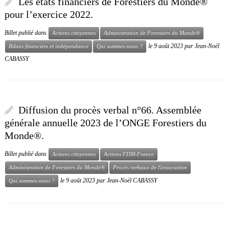
Les états financiers de Forestiers du Monde®
pour l’exercice 2022.
Billet publié dans
Actions citoyennes
Administration de Forestiers du Monde®
le
9 août 2023
par
Jean-Noël
Bilans financiers et indépendance
Qui sommes-nous ?
CABASSY
Diffusion du procès verbal n°66. Assemblée
générale annuelle 2023 de l’ONGE Forestiers du
Monde®.
Billet publié dans
Actions citoyennes
Actions FDM-France
Administration de Forestiers du Monde®
Procès verbaux de l'association
le
9 août 2023
par
Jean-Noël CABASSY
Qui sommes-nous ?