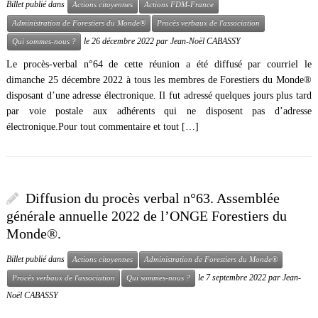
Billet publié dans
Actions citoyennes
Actions FDM-France
Administration de Forestiers du Monde®
Procès verbaux de l'association
le
26 décembre 2022
par
Jean-Noël CABASSY
Qui sommes-nous ?
Le procès-verbal n°64 de cette réunion a été diffusé par courriel le
dimanche 25 décembre 2022 à tous les membres de Forestiers du Monde®
disposant d’une adresse électronique. Il fut adressé quelques jours plus tard
par voie postale aux adhérents qui ne disposent pas d’adresse
électronique.Pour tout commentaire et tout […]
Diffusion du procès verbal n°63. Assemblée
générale annuelle 2022 de l’ONGE Forestiers du
Monde®.
Billet publié dans
Actions citoyennes
Administration de Forestiers du Monde®
le
7 septembre 2022
par
Jean-
Procès verbaux de l'association
Qui sommes-nous ?
Noël CABASSY