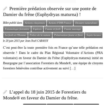
Première prédation observée sur une ponte de
Damier du frêne (Euphydryas maturna) !
Billet publié dans
Actions citoyennes
Actions FDM-France
Dossiers naturalistes
Entomologie forestière
Espèces
Faune et forêt
Faune sauvage
La forêt et l'Homme
Police de la nature
Préservation faune et flore
Sujets locaux
le
20 juin 2015
par
Jean-Noël CABASSY
C’est peut-être la toute première fois en France qu’une telle prédation est
observée ! Dans le cadre du Plan Régional Volontaire d’Actions (PRA
volontaire) en faveur du Damier du Frêne (Euphydryas maturna) initié en
Bourgogne par l’association Forestiers du Monde®, une équipe de citoyens
forestiers bénévoles contribue activement au suivi […]
L’appel du 18 juin 2015 de Forestiers du
Monde® en faveur du Damier du frêne.