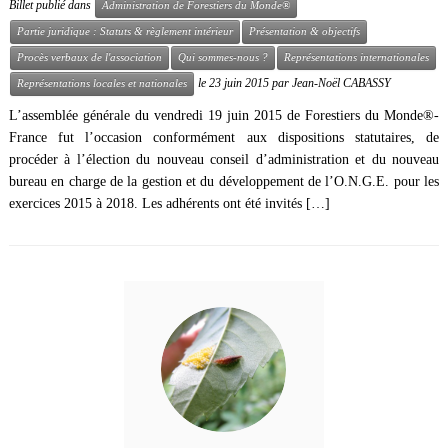
Billet publié dans
Administration de Forestiers du Monde®
Partie juridique : Statuts & règlement intérieur
Présentation & objectifs
Procès verbaux de l'association
Qui sommes-nous ?
Représentations internationales
le
23 juin 2015
par
Jean-Noël CABASSY
Représentations locales et nationales
L’assemblée générale du vendredi 19 juin 2015 de Forestiers du Monde®-
France fut l’occasion conformément aux dispositions statutaires, de
procéder à l’élection du nouveau conseil d’administration et du nouveau
bureau en charge de la gestion et du développement de l’O.N.G.E. pour les
exercices 2015 à 2018. Les adhérents ont été invités […]