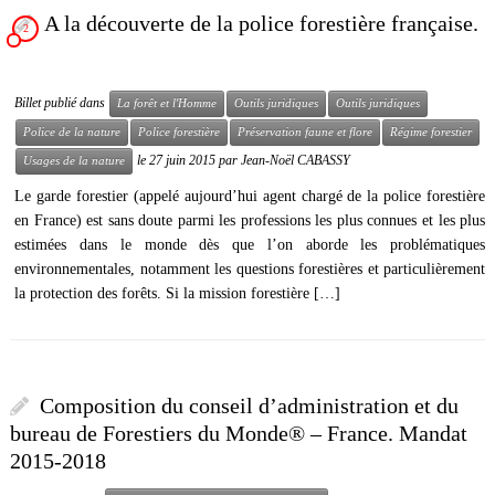
A la découverte de la police forestière française.
2
Billet publié dans
La forêt et l'Homme
Outils juridiques
Outils juridiques
Police de la nature
Police forestière
Préservation faune et flore
Régime forestier
le
27 juin 2015
par
Jean-Noël CABASSY
Usages de la nature
Le garde forestier (appelé aujourd’hui agent chargé de la police forestière
en France) est sans doute parmi les professions les plus connues et les plus
estimées dans le monde dès que l’on aborde les problématiques
environnementales, notamment les questions forestières et particulièrement
la protection des forêts. Si la mission forestière […]
Composition du conseil d’administration et du
bureau de Forestiers du Monde® – France. Mandat
2015-2018