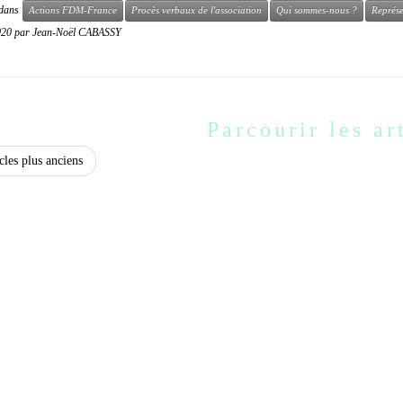
é dans
Actions FDM-France
Procès verbaux de l'association
Qui sommes-nous ?
Représe
020
par
Jean-Noël CABASSY
Parcourir les ar
cles plus anciens