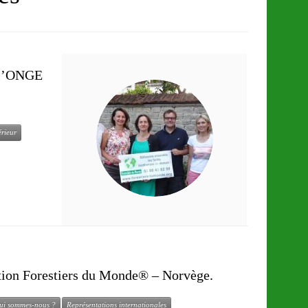
e l’ONGE
érieur
ation Forestiers du Monde® – Norvège.
ui sommes-nous ?
Représentations internationales