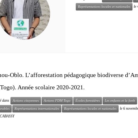
le
Représentations locales et nationales
ou-Oblo. L’afforestation pédagogique biodiverse d’A
Togo). Année scolaire 2020-2021.
ié dans
Actions citoyennes
Actions FDM Togo
Écoles forestières
Les enfants et la forêt
le
6 novemb
urables
Représentations internationales
Représentations locales et nationales
l CABASSY