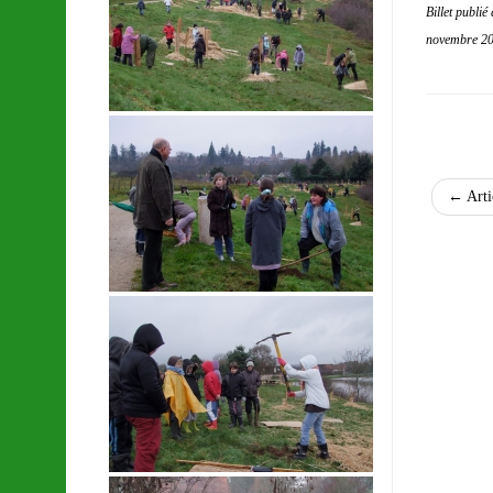
Billet publi
novembre 2
←
Arti