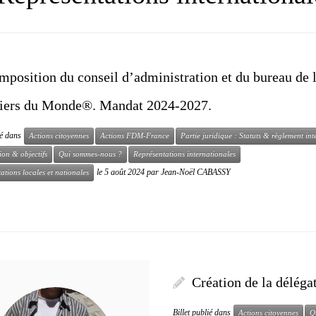
mposition du conseil d’administration et du bureau d
tiers du Monde®. Mandat 2024-2027.
ié dans
Actions citoyennes
Actions FDM-France
Partie juridique : Statuts & règlement int
ion & objectifs
Qui sommes-nous ?
Représentations internationales
le
5 août 2024
par
Jean-Noël CABASSY
ations locales et nationales
Création de la délég
Billet publié dans
Actions citoyennes
Q