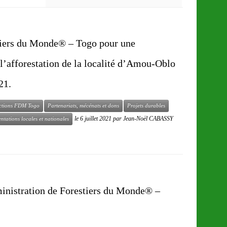
tiers du Monde® – Togo pour une
 l’afforestation de la localité d’Amou-Oblo
21.
ctions FDM Togo
Partenariats, mécénats et dons
Projets durables
le
6 juillet 2021
par
Jean-Noël CABASSY
ntations locales et nationales
ministration de Forestiers du Monde® –