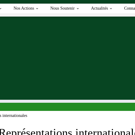
Nos Actions
Nous Soutenir
Actualités
Connai
s internationales
Représentations international