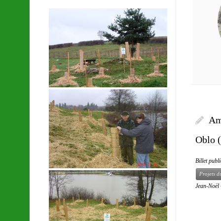
Am
Oblo (
Billet publ
Projets d
Jean-Noë