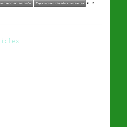
le
10
ntations internationales
Représentations locales et nationales
ticles