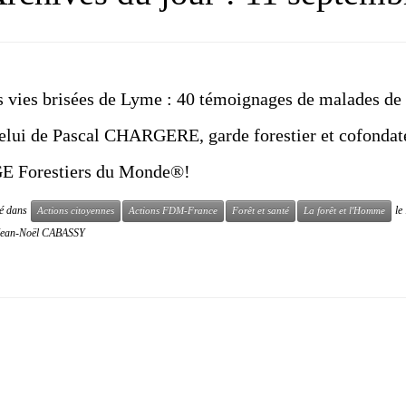
s vies brisées de Lyme : 40 témoignages de malades d
elui de Pascal CHARGERE, garde forestier et cofondat
E Forestiers du Monde®!
ié dans
le
Actions citoyennes
Actions FDM-France
Forêt et santé
La forêt et l'Homme
Jean-Noël CABASSY