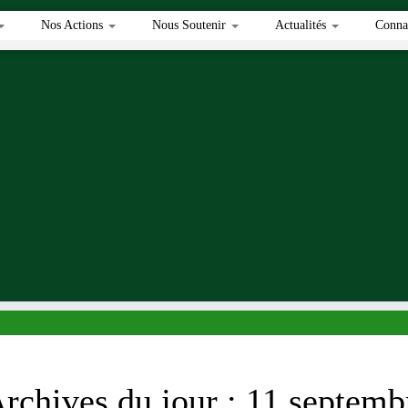
Nos Actions
Nous Soutenir
Actualités
Connai
rchives du jour :
11 septemb