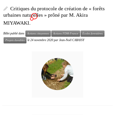
Critiques du protocole de création de « forêts
urbaines naturelles » prôné par M. Akira
2
MIYAWAKI.
Billet publié dans
Actions citoyennes
Actions FDM-France
Écoles forestières
le
24 novembre 2020
par
Jean-Noël CABASSY
Projets durables