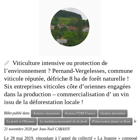
Viticulture intensive ou protection de
l’environnement ? Pernand-Vergelesses, commune
viticole réputée, défriche 8 ha de forêt naturelle !
Six entreprises viticoles côte d’oriennes engagées
dans la production – commercialisation d’ un vin
issu de la déforestation locale !
Billet publié dans
Actions citoyennes
Actions FDM-France
Gestion forestière
le
La forêt et l'Homme
La multifonctionnalité de la forêt
Préservation faune et flore
21 novembre 2020
par
Jean-Noël CABASSY
Le 28 mai 2019, répondant à l’appel du collectif « La Jeannie » composé