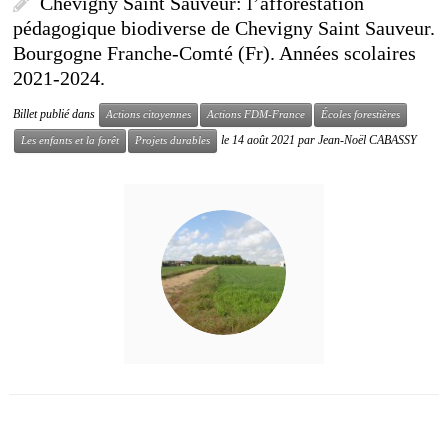
Chevigny Saint Sauveur: l’afforestation
pédagogique biodiverse de Chevigny Saint Sauveur.
Bourgogne Franche-Comté (Fr). Années scolaires
2021-2024.
Billet publié dans
Actions citoyennes
Actions FDM-France
Écoles forestières
le
14 août 2021
par
Jean-Noël CABASSY
Les enfants et la forêt
Projets durables