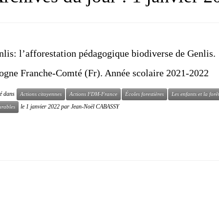
lis: l’afforestation pédagogique biodiverse de Genlis.
ogne Franche-Comté (Fr). Année scolaire 2021-2022
ié dans
Actions citoyennes
Actions FDM-France
Écoles forestières
Les enfants et la forê
le
1 janvier 2022
par
Jean-Noël CABASSY
urables