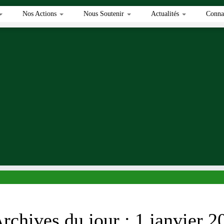
Nos Actions
Nous Soutenir
Actualités
Connai
rchives du jour :
1 janvier 2