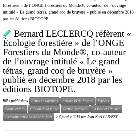
forestière » de l’ONGE Forestiers du Monde®, co-auteur de l’ouvrage
intitulé « Le grand tétras, grand coq de bruyère » publié en décembre 2018
par les éditions BIOTOPE.
Bernard LECLERCQ réfèrent «
Écologie forestière » de l’ONGE
Forestiers du Monde®, co-auteur
de l’ouvrage intitulé « Le grand
tétras, grand coq de bruyère »
publié en décembre 2018 par les
éditions BIOTOPE.
Billet publié dans
Actions citoyennes
Actions FDM-France
Espèces
Faune et forêt
Gestion de la faune
Gestion forestière
La forêt et l'Homme
le
6 janvier 2019
par
Jean-Noël CABASSY
La multifonctionnalité de la forêt