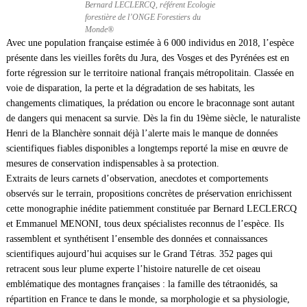
Bernard LECLERCQ, référent Ecologie
forestière de l’ONGE Forestiers du
Monde®
Avec une population française estimée à 6 000 individus en 2018, l’espèce
présente dans les vieilles forêts du Jura, des Vosges et des Pyrénées est en
forte régression sur le territoire national français métropolitain. Classée en
voie de disparation, la perte et la dégradation de ses habitats, les
changements climatiques, la prédation ou encore le braconnage sont autant
de dangers qui menacent sa survie. Dès la fin du 19ème siècle, le naturaliste
Henri de la Blanchère sonnait déjà l’alerte mais le manque de données
scientifiques fiables disponibles a longtemps reporté la mise en œuvre de
mesures de conservation indispensables à sa protection.
Extraits de leurs carnets d’observation, anecdotes et comportements
observés sur le terrain, propositions concrètes de préservation enrichissent
cette monographie inédite patiemment constituée par Bernard LECLERCQ
et Emmanuel MENONI, tous deux spécialistes reconnus de l’espèce. Ils
rassemblent et synthétisent l’ensemble des données et connaissances
scientifiques aujourd’hui acquises sur le Grand Tétras. 352 pages qui
retracent sous leur plume experte l’histoire naturelle de cet oiseau
emblématique des montagnes françaises : la famille des tétraonidés, sa
répartition en France te dans le monde, sa morphologie et sa physiologie,