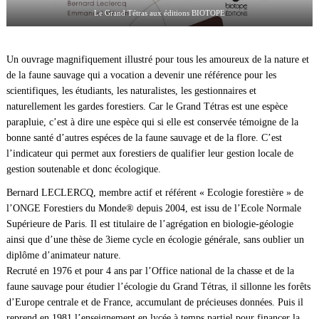
Le Grand Tétras aux éditions BIOTOPE
Un ouvrage magnifiquement illustré pour tous les amoureux de la nature et
de la faune sauvage qui a vocation a devenir une référence pour les
scientifiques, les étudiants, les naturalistes, les gestionnaires et
naturellement les gardes forestiers. Car le Grand Tétras est une espèce
parapluie, c’est à dire une espèce qui si elle est conservée témoigne de la
bonne santé d’autres espéces de la faune sauvage et de la flore. C’est
l’indicateur qui permet aux forestiers de qualifier leur gestion locale de
gestion soutenable et donc écologique.
Bernard LECLERCQ, membre actif et référent « Ecologie forestière » de
l’ONGE Forestiers du Monde® depuis 2004, est issu de l’Ecole Normale
Supérieure de Paris. Il est titulaire de l’agrégation en biologie-géologie
ainsi que d’une thèse de 3ieme cycle en écologie générale, sans oublier un
diplôme d’animateur nature.
Recruté en 1976 et pour 4 ans par l’Office national de la chasse et de la
faune sauvage pour étudier l’écologie du Grand Tétras, il sillonne les forêts
d’Europe centrale et de France, accumulant de précieuses données. Puis il
reprend en 1981 l’enseignement en lycée à temps partiel pour financer la