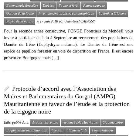
Entomologie forestière
Espèces
Faune et forêt
Faune sauvage
Gestion de la faune
Inventaires naturalistes cartographique
La forêt et l'Homme
le
17 juin 2018
par
Jean-Noël CABASSY
Police de la nature
Pour la seconde année consécutive, l’ONGE Forestiers du Monde® vous
invite à participer de Juin à Septembre au recensement des populations de
Damier du frêne (Euphydryas maturna). Le Damier du frêne est une
espèce de papillon forestier en voie de disparition en France. Il est encore
présent en Bourgogne mais […]
Protocole d’accord avec l’Association des
Maires et Parlementaires du Gorgol (AMPG)
Mauritanienne en faveur de l’étude et la protection
de la cigogne noire
Billet publié dans
Actions citoyennes
Actions FDM Mauritanie
Cigogne noire
Engagements internationaux
Espèces
Faune et forêt
Faune sauvage