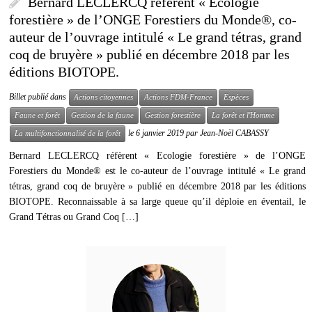
Bernard LECLERCQ réfèrent « Écologie
forestière » de l’ONGE Forestiers du Monde®, co-
auteur de l’ouvrage intitulé « Le grand tétras, grand
coq de bruyère » publié en décembre 2018 par les
éditions BIOTOPE.
Billet publié dans
Actions citoyennes
Actions FDM-France
Espèces
Faune et forêt
Gestion de la faune
Gestion forestière
La forêt et l'Homme
le
6 janvier 2019
par
Jean-Noël CABASSY
La multifonctionnalité de la forêt
Bernard LECLERCQ réfèrent « Ecologie forestière » de l’ONGE
Forestiers du Monde® est le co-auteur de l’ouvrage intitulé « Le grand
tétras, grand coq de bruyère » publié en décembre 2018 par les éditions
BIOTOPE. Reconnaissable à sa large queue qu’il déploie en éventail, le
Grand Tétras ou Grand Coq […]