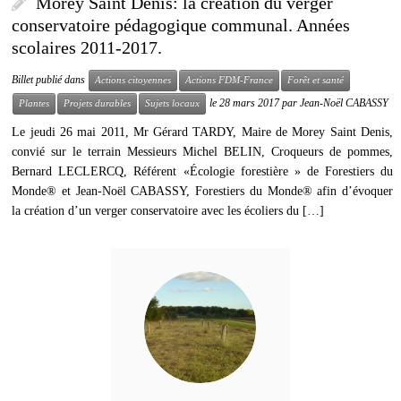
Morey Saint Denis: la création du verger
conservatoire pédagogique communal. Années
scolaires 2011-2017.
Billet publié dans
Actions citoyennes
Actions FDM-France
Forêt et santé
le
28 mars 2017
par
Jean-Noël CABASSY
Plantes
Projets durables
Sujets locaux
Le jeudi 26 mai 2011, Mr Gérard TARDY, Maire de Morey Saint Denis,
convié sur le terrain Messieurs Michel BELIN, Croqueurs de pommes,
Bernard LECLERCQ, Référent «Écologie forestière » de Forestiers du
Monde® et Jean-Noël CABASSY, Forestiers du Monde® afin d’évoquer
la création d’un verger conservatoire avec les écoliers du […]