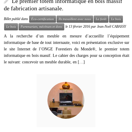
Le premier totem informatique en bois massif
de fabrication artisanale.
Billet publié dans
Éco-certification
Ils travaillent avec nous
La forêt
Le bois
le
13 février 2016
par
Jean-Noël CABASSY
Le bois
Partenariats, mécénats et dons
A la recherche d’un meuble en mesure d’accueillir l’équipement
informatique de base de tout internaute, voici en présentation exclusive sur
le site Internet de l’ONGE Forestiers du Monde®, le premier totem
informatique en bois massif. Le cahier des charges pour sa conception était
le suivant: concevoir un meuble durable, en […]