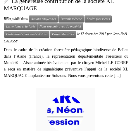
La généreuse contribution de la société XL
MARQUAGE
Billet publié dans
Actions citoyennes
Devenir mécène
Écoles forestières
Les enfants et la forêt
Nous soutenir avec du matériel
le
17 décembre 2017
par
Jean-Noël
Partenariats, mécénats et dons
Projets durables
CABASSY
Dans le cadre de la création forestière pédagogique biodiverse de Belleu
dans l’Aisne (France), la représentation départementale Forestiers du
Monde® – Aisne animée bénévolement par le citoyen Michel LE CORRE
a reçu en matière de signalétique préventive l’appui de la société XL
MARQUAGE implantée sur Soissons. Nous vous présentons cette […]