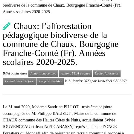
biodiverse de la commune de Chaux. Bourgogne Franche-Comté (Fr).
Années scolaires 2020-2025.
Chaux: l’afforestation
pédagogique biodiverse de la
commune de Chaux. Bourgogne
Franche-Comté (Fr). Années
scolaires 2020-2025.
Billet publié dans
Actions citoyennes
Actions FDM-France
Écoles forestières
le
21 janvier 2023
par
Jean-Noël CABASSY
Les enfants et la forêt
Projets durables
Le 31 mai 2020, Madame Sandrine PILLOT, troisième adjointe
accompagnée de M. Philippe BALIZET , Maire de la commune de
CHAUX commune des Hautes Côtes de Nuits, accueillaient Sylvie
JOUVENCEAU et Jean-Noël CABASSY, représentants de l’ONGE
Forestiers du Monde® afin de présenter un terrain communal proposé à