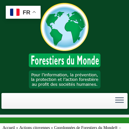
Passer
au
FR
contenu
Accueil
»
Actions citoyennes
»
Coordonnées de Forestiers du Monde® –