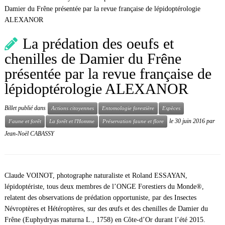
Damier du Frêne présentée par la revue française de lépidoptérologie
ALEXANOR
La prédation des oeufs et
chenilles de Damier du Frêne
présentée par la revue française de
lépidoptérologie ALEXANOR
Billet publié dans
Actions citoyennes
Entomologie forestière
Espèces
le
30 juin 2016
par
Faune et forêt
La forêt et l'Homme
Préservation faune et flore
Jean-Noël CABASSY
Claude VOINOT, photographe naturaliste et Roland ESSAYAN,
lépidoptériste, tous deux membres de l’ONGE Forestiers du Monde®,
relatent des observations de prédation opportuniste, par des Insectes
Névroptères et Hétéroptères, sur des œufs et des chenilles de Damier du
Frêne (Euphydryas maturna L., 1758) en Côte-d’Or durant l’été 2015.