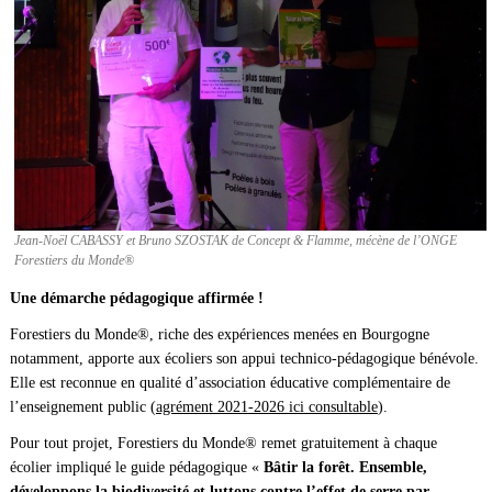
Jean-Noël CABASSY et Bruno SZOSTAK de Concept & Flamme, mécène de l’ONGE
Forestiers du Monde®
Une démarche pédagogique affirmée !
Forestiers du Monde®, riche des expériences menées en Bourgogne
notamment, apporte aux écoliers son appui technico-pédagogique bénévole.
Elle est reconnue en qualité d’association éducative complémentaire de
l’enseignement public (
agrément 2021-2026 ici consultable
).
Pour tout projet, Forestiers du Monde® remet gratuitement à chaque
écolier impliqué le guide pédagogique «
Bâtir la forêt. Ensemble,
développons la biodiversité et luttons contre l’effet de serre par