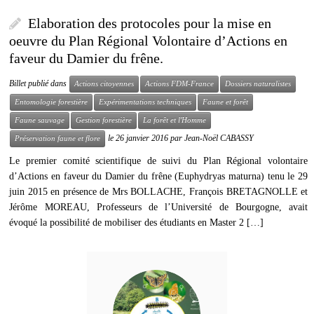
Elaboration des protocoles pour la mise en
oeuvre du Plan Régional Volontaire d’Actions en
faveur du Damier du frêne.
Billet publié dans
Actions citoyennes
Actions FDM-France
Dossiers naturalistes
Entomologie forestière
Expérimentations techniques
Faune et forêt
Faune sauvage
Gestion forestière
La forêt et l'Homme
le
26 janvier 2016
par
Jean-Noël CABASSY
Préservation faune et flore
Le premier comité scientifique de suivi du Plan Régional volontaire
d’Actions en faveur du Damier du frêne (Euphydryas maturna) tenu le 29
juin 2015 en présence de Mrs BOLLACHE, François BRETAGNOLLE et
Jérôme MOREAU, Professeurs de l’Université de Bourgogne, avait
évoqué la possibilité de mobiliser des étudiants en Master 2 […]