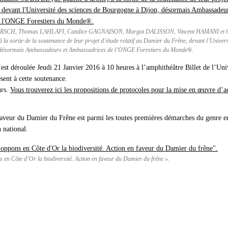
RSCH, Thomas LAHLAFI, Candice GAGNAISON, Margot DALISSON, Vincent HAMANI et 
à la sortie de la soutenance de leur projet d’étude relatif au Damier du Frêne, devant l’Univers
 désormais Ambassadeurs et Ambassadrices de l’ONGE Forestiers du Monde®.
 s’est déroulée Jeudi 21 Janvier 2016 à 10 heures à l’amphithéâtre Billet de 
ent à cette soutenance.
urs.
Vous trouverez ici les propositions de protocoles pour la mise en œuvre d’ac
aveur du Damier du Frêne est parmi les toutes premières démarches du genre en 
 national.
s en Côte d’Or la biodiversité. Action en faveur du Damier du frêne ».