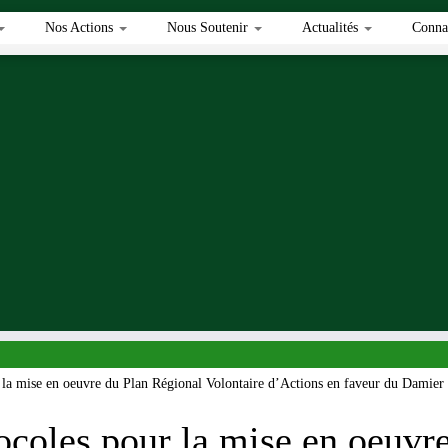
Nos Actions
Nous Soutenir
Actualités
Connai
 la mise en oeuvre du Plan Régional Volontaire d’Actions en faveur du Damier 
ocoles pour la mise en oeuvr