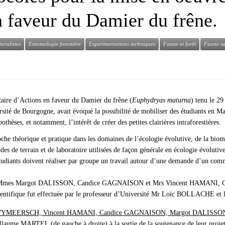
n faveur du Damier du frêne.
turalistes
Entomologie forestière
Expérimentations techniques
Faune et forêt
Faune s
taire d’Actions en faveur du Damier du frêne (
Euphydryas maturna
) tenu le 2
e Bourgogne, avait évoqué la possibilité de mobiliser des étudiants en Mas
thèses, et notamment, l’intérêt de créer des petites clairières intraforestières.
he théorique et pratique dans les domaines de l’écologie évolutive, de la biomé
es de terrain et de laboratoire utilisées de façon générale en écologie évolutive
étudiants doivent réaliser par groupe un travail autour d’une demande d’un com
osé de Mmes Margot DALISSON, Candice GAGNAISON et Mrs Vincent HAMANI
tifique fut effectuée par le professeur d’Université Mr Loïc BOLLACHE et