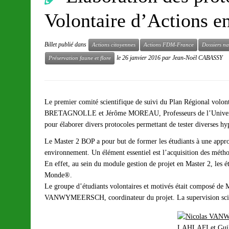
Volontaire d’Actions e
Billet publié dans
Actions citoyennes
Actions FDM-France
Dossiers na
le
26 janvier 2016
par
Jean-Noël CABASSY
Préservation faune et flore
Le premier comité scientifique de suivi du Plan Régional volon
BRETAGNOLLE et Jérôme MOREAU, Professeurs de l’Université d
pour élaborer divers protocoles permettant de tester diverses hypo
Le Master 2 BOP a pour but de former les étudiants à une approc
environnement. Un élément essentiel est l’acquisition des méthod
En effet, au sein du module gestion de projet en Master 2, les 
Monde®.
Le groupe d’étudiants volontaires et motivés était comp
VANWYMEERSCH, coordinateur du projet. La supervision scien