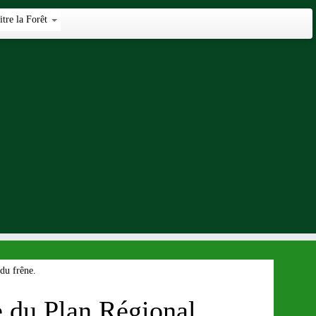
tre la Forêt
du frêne.
e du Plan Régional