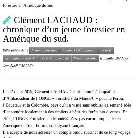
forestier en Amérique du sud.
Clément LACHAUD :
chronique d’un jeune forestier en
Amérique du sud.
Billet publié dans
Actions citoyennes
Actions FDM Equateur
La forêt
le
5 juillet 2020
par
Les enfants et la forêt
Les forêts du monde
Projets durables
Jean-Noël CABASSY
Le 22 mars 2019, Clément LACHAUD était nommé à la qualité
d’Ambassadeur de l’ONGE « Forestiers du Monde® » pour le Pérou,
l’Equateur et la Colombie, pays qu’il a visité sans oublier de semer l’idée
d’apprendre localement à des écoliers à bâtir des forêts bio diverses. En
effet, l’ONGE Forestiers du Mondé® n’est pas encore implantée en
Amérique du Sud, hormis en Guyane Française.
Il a accepté de nous adresser un compte rendu succinct de ce long voyage