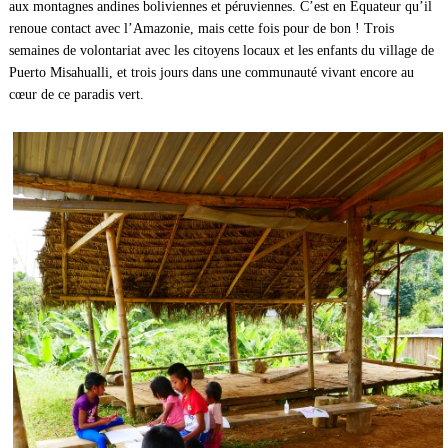
aux montagnes andines boliviennes et péruviennes. C’est en Équateur qu’il
renoue contact avec l’Amazonie, mais cette fois pour de bon ! Trois
semaines de volontariat avec les citoyens locaux et les enfants du village de
Puerto Misahualli, et trois jours dans une communauté vivant encore au
cœur de ce paradis vert.