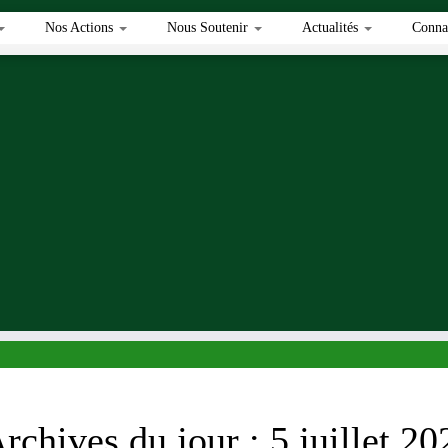
Nos Actions
Nous Soutenir
Actualités
Connai
rchives du jour :
5 juillet 20