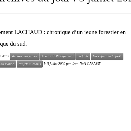
ément LACHAUD : chronique d’un jeune forestier en
que du sud.
ié dans
Actions citoyennes
Actions FDM Equateur
La forêt
Les enfants et la forêt
le
5 juillet 2020
par
Jean-Noël CABASSY
s du monde
Projets durables