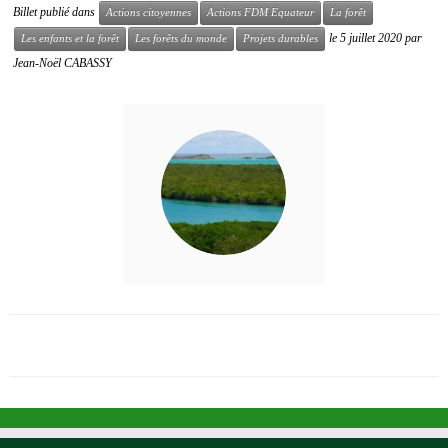
Billet publié dans
Actions citoyennes
Actions FDM Equateur
La forêt
le
5 juillet 2020
par
Les enfants et la forêt
Les forêts du monde
Projets durables
Jean-Noël CABASSY