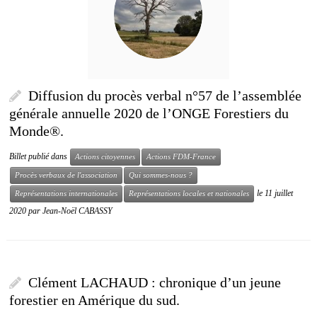
Diffusion du procès verbal n°57 de l’assemblée
générale annuelle 2020 de l’ONGE Forestiers du
Monde®.
Billet publié dans
Actions citoyennes
Actions FDM-France
Procès verbaux de l'association
Qui sommes-nous ?
le
11 juillet
Représentations internationales
Représentations locales et nationales
2020
par
Jean-Noël CABASSY
Clément LACHAUD : chronique d’un jeune
forestier en Amérique du sud.