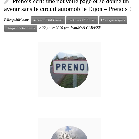
Prenois écrit une nouvelle page et se donne un
avenir sans le circuit automobile Dijon – Prenois !
Billet publié dans
Actions FDM-France
La forêt et l'Homme
Outils juridiques
le
22 juillet 2020
par
Jean-Noël CABASSY
Usages de la nature