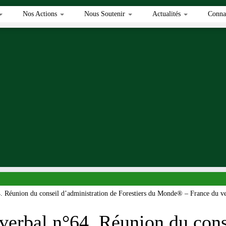
Nos Actions
Nous Soutenir
Actualités
Connai
4. Réunion du conseil d’administration de Forestiers du Monde® – France du 
verbal n°64. Réunion du cons