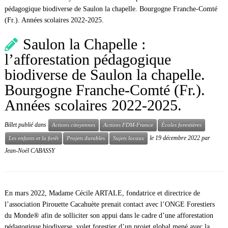
pédagogique biodiverse de Saulon la chapelle. Bourgogne Franche-Comté
(Fr.). Années scolaires 2022-2025.
Saulon la Chapelle :
l’afforestation pédagogique
biodiverse de Saulon la chapelle.
Bourgogne Franche-Comté (Fr.).
Années scolaires 2022-2025.
Billet publié dans
Actions citoyennes
Actions FDM-France
Écoles forestières
le
19 décembre 2022
par
Les enfants et la forêt
Projets durables
Sujets locaux
Jean-Noël CABASSY
En mars 2022, Madame Cécile ARTALE, fondatrice et directrice de
l’association Pirouette Cacahuète prenait contact avec l’ONGE Forestiers
du Monde® afin de solliciter son appui dans le cadre d’une afforestation
pédagogique biodiverse, volet forestier d’un projet global mené avec la