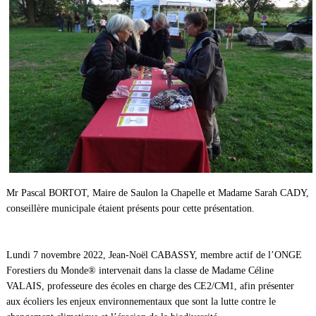
Mr Pascal BORTOT, Maire de Saulon la Chapelle et Madame Sarah CADY,
conseillère municipale étaient présents pour cette présentation.
Lundi 7 novembre 2022, Jean-Noël CABASSY, membre actif de l’ONGE
Forestiers du Monde® intervenait dans la classe de Madame Céline
VALAIS, professeure des écoles en charge des CE2/CM1, afin présenter
aux écoliers les enjeux environnementaux que sont la lutte contre le