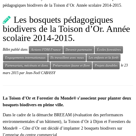
pédagogiques biodivers de la Toison d’Or. Année scolaire 2014-2015.
Les bosquets pédagogiques
biodivers de la Toison d’Or. Année
scolaire 2014-2015.
Billet publié dans
Actions FDM-France
Devenir partenaire
Écoles forestières
Engagements internationaux
Ils travaillent avec nous
Les enfants et la forêt
le
23
Partenariats, mécénats et dons
Préservation faune et flore
Projets durables
mars 2015
par
Jean-Noël CABASSY
La Toison d’Or et Forestier du Monde® s’associent pour planter deux
bosquets biodivers en pleine ville.
Dans le cadre de la démarche BREEAM (évaluation des performances
environnementales d’un bâtiment), la Toison d’Or à Dijon et Forestiers du
Monde® – Côte d’Or ont décidé d’implanter 2 bosquets biodivers sur
l’emprise du centre commercial.