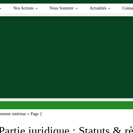
Nos Actions
Nous Soutenir
Actualités
Connai
lement intérieur
»
Page 2
Partie juridique : Statuts & r