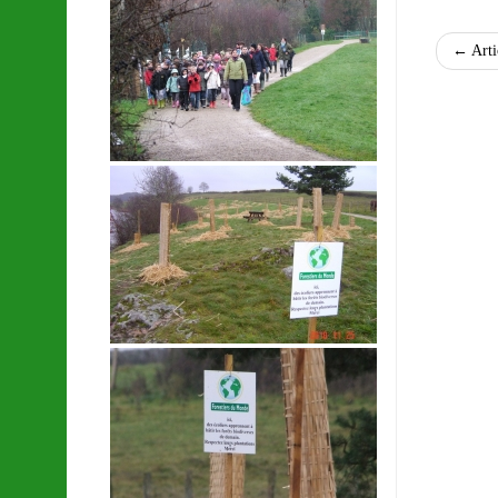
←
Arti