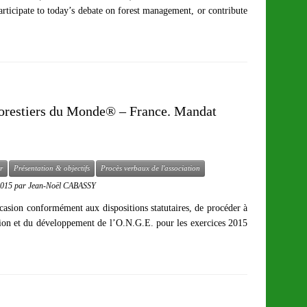
participate to today’s debate on forest management, or contribute
Forestiers du Monde® – France. Mandat
r
Présentation & objectifs
Procès verbaux de l'association
2015
par
Jean-Noël CABASSY
asion conformément aux dispositions statutaires, de procéder à
tion et du développement de l’O.N.G.E. pour les exercices 2015