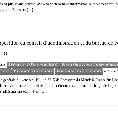
ties of public and private law who wish to have information relative to forest, 
projects. Foresters […]
position du conseil d’administration et du bureau de 
018
é dans
Administration de Forestiers du Monde®
Partie juridique : Statuts & règlement intérieu
le
23 juin 
-nous ?
Représentations internationales
Représentations locales et nationales
e générale du vendredi 19 juin 2015 de Forestiers du Monde®-France fut l’occ
 du nouveau conseil d’administration et du nouveau bureau en charge de la ges
s adhérents ont été invités […]