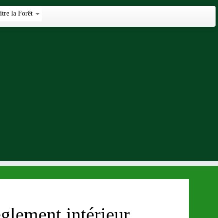
tre la Forêt
èglement intérieur