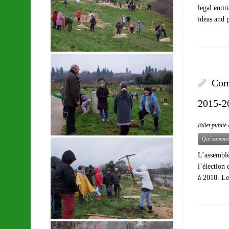
legal enti
ideas and 
Com
2015-2
Billet publi
Qui sommes
L’assemblé
l’élection
à 2018. Le