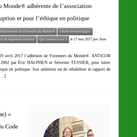
u Monde® adhérente de l’association
tion et pour l’éthique en politique
dministration de Forestiers du Monde®
Charte déontologique
le
17 mai 2017
par
Jean-
tuts & règlement intérieur
Qui sommes-nous ?
19 avril 2017 l’adhésion de Forestiers du Monde®. ANTICOR
in 2002 par Éric HALPHEN et Séverine TESSIER, pour lutter
thique en politique. Son ambition est de réhabiliter le rapport de
 […]
ne) «
 du Code