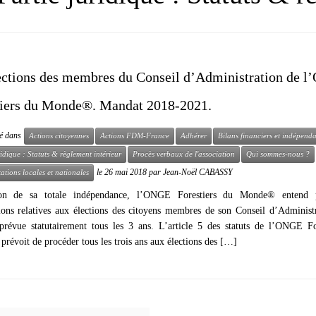
ections des membres du Conseil d’Administration de 
tiers du Monde®. Mandat 2018-2021.
ié dans
Actions citoyennes
Actions FDM-France
Adhérer
Bilans financiers et indépend
ridique : Statuts & règlement intérieur
Procès verbaux de l'association
Qui sommes-nous ?
le
26 mai 2018
par
Jean-Noël CABASSY
ations locales et nationales
ion de sa totale indépendance, l’ONGE Forestiers du Monde® entend p
ions relatives aux élections des citoyens membres de son Conseil d’Administ
 prévue statutairement tous les 3 ans. L’article 5 des statuts de l’ONGE Fo
évoit de procéder tous les trois ans aux élections des […]