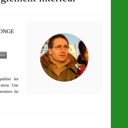
l’ONGE
ance
ublier les
ration. Une
restiers du