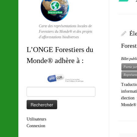
Carte des représentations locales de
Forestiers du Monde® et des projets
Él
d'afforestations biodiverses
Fores
L’ONGE Forestiers du
Billet publ
Monde® adhère à :
Partie ju
Représent
Traduct
Rechercher :
informat
élection
Monde® pr
Utilisateurs
Connexion