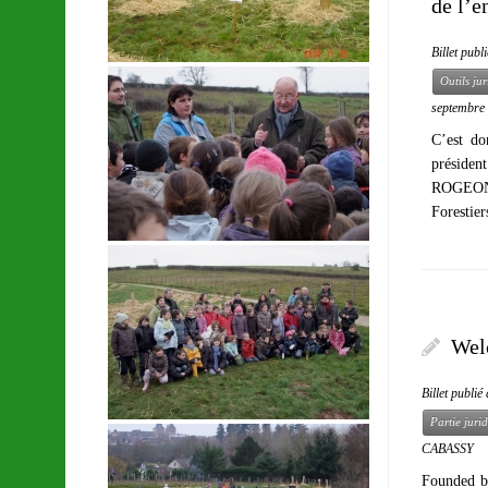
de l’e
Billet publ
Outils ju
septembre
C’est d
présiden
ROGEON e
Forestie
Wel
Billet publi
Partie juri
CABASSY
Founded by