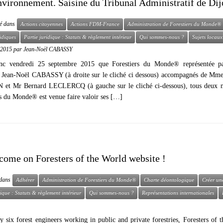
nvironnement. Saisine du Tribunal Administratif de Dij
ié dans
Actions citoyennes
Actions FDM-France
Administration de Forestiers du Monde®
ridiques
Partie juridique : Statuts & règlement intérieur
Qui sommes-nous ?
Sujets locaux
 2015
par
Jean-Noël CABASSY
onc vendredi 25 septembre 2015 que Forestiers du Monde® représentée p
t Jean-Noël CABASSY (à droite sur le cliché ci dessous) accompagnés de Mme
t Mr Bernard LECLERCQ (à gauche sur le cliché ci-dessous), tous deux 
rs du Monde® est venue faire valoir ses […]
come on Foresters of the World website !
é dans
Adhérer
Administration de Forestiers du Monde®
Charte déontologique
Créer une
dique : Statuts & règlement intérieur
Qui sommes-nous ?
Représentations internationales
 six forest engineers working in public and private forestries, Foresters of