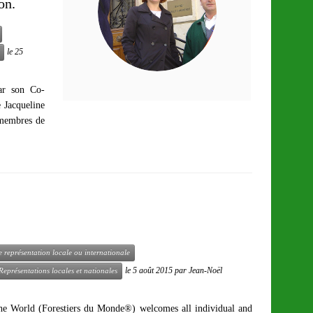
on.
le
25
ar son Co-
 Jacqueline
membres de
 représentation locale ou internationale
le
5 août 2015
par
Jean-Noël
Représentations locales et nationales
 the World (Forestiers du Monde®) welcomes all individual and